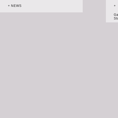
+ NEWS
+
Ga
St